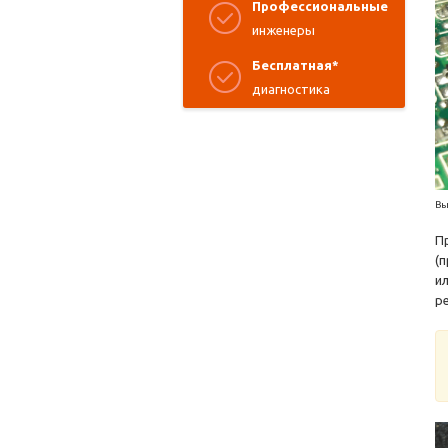
Профессиональные
инженеры
Бесплатная*
диагностика
Вы
П
(
и
р