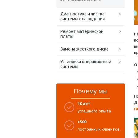
Диагностика и чистка
системы охлаждения
Ремонт материнской
Р
платы
п
в
Замена жесткого диска
п
Установка операционной
О
системы
Почему мы
П
Д
10 лет
с
успешного опыта
>500
постоянных клиентов